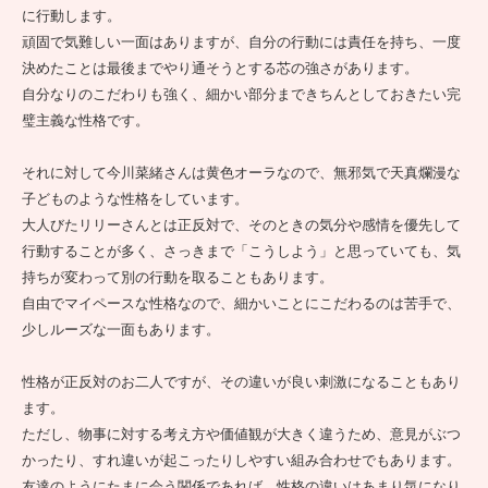
に行動します。
頑固で気難しい一面はありますが、自分の行動には責任を持ち、一度
決めたことは最後までやり通そうとする芯の強さがあります。
自分なりのこだわりも強く、細かい部分まできちんとしておきたい完
璧主義な性格です。
それに対して今川菜緒さんは黄色オーラなので、無邪気で天真爛漫な
子どものような性格をしています。
大人びたリリーさんとは正反対で、そのときの気分や感情を優先して
行動することが多く、さっきまで「こうしよう」と思っていても、気
持ちが変わって別の行動を取ることもあります。
自由でマイペースな性格なので、細かいことにこだわるのは苦手で、
少しルーズな一面もあります。
性格が正反対のお二人ですが、その違いが良い刺激になることもあり
ます。
ただし、物事に対する考え方や価値観が大きく違うため、意見がぶつ
かったり、すれ違いが起こったりしやすい組み合わせでもあります。
友達のようにたまに会う関係であれば、性格の違いはあまり気になり