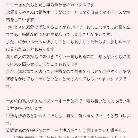
リリーさんたちと同じ組み合わせのカップルです。
永尾まりやさんは黄色オーラなので、とにかく自由でマイペースな性
格をしています。
そのときの気分で行動することが多いので、あれこれ考えて計画を立
てても、時間が経つと結局変わってしまうことが多いです。
また、細かいルールや決まりごとにもあまりこだわらず、少しルーズ
に見られることもあります。
周りの人の気持ちに気付きにくい一面もあるので、知らないうちに周
りの人を困らせてしまうこともあります。
ただ、無邪気で人懐っこい性格なので周囲からは好かれやすく、多少
迷惑をかけても「仕方ないな」と受け入れてもらいやすいタイプで
す。
一方の白鳥大珠さんはグレーオーラなので、落ち着いた大人っぽい考
え方を持っています。
目標を決めると計画的に行動し、着実に前へ進んでいこうと努力しま
す。
妥協するのが嫌いなので、一度決めたことは最後までやり通そうと
し、細かい部分までこだわりたいという完璧主義な一面もあります。