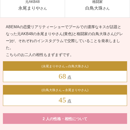
元AKB48
格闘家
永尾まりや
白鳥大珠
さん
さん
ABEMAの恋愛リアリティーショーでプールでの濃厚なキスが話題と
なった元AKB48の永尾まりやさん(黄色)と格闘家の白鳥大珠さん(グレ
ー)が、それぞれのインスタグラムで交際していることを発表しまし
た。
こちらのお二人の相性もまずまずです。
(永尾まりやさん→白鳥大珠さん)
68
点
(白鳥大珠さん→永尾まりやさん)
45
点
2 人の性格・相性について