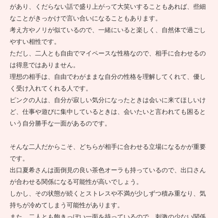
があり、くだらない話で盛り上がって大笑いすることもあれば、些細
なことがきっかけで言い合いになることもあります。
考え方やノリが似ているので、一緒にいると楽しく、自然体で過ごし
やすい相性です。
ただし、二人とも自由でマイペースな性格なので、相手に合わせるの
は得意ではありません。
理想の相手は、自由でわがままな自分の性格を理解してくれて、優し
く受け入れてくれる人です。
ピンクの人は、自分が寂しい気分になったときは会いに来てほしいけ
ど、仕事や遊びに集中しているときは、会いたいと言われても困ると
いう自分勝手な一面があるのです。
そんな二人だからこそ、どちらが相手に合わせる立場になるかが重要
です。
出口夏希さんは面倒見の良い茶色オーラも持っているので、出口さん
が合わせる関係になる可能性が高いでしょう。
しかし、その状態が続くとストレスや不満が少しずつ積み重なり、気
持ちが冷めてしまう可能性があります。
また、二人とも飽きっぽい一面を持っているので、刺激の少ない関係